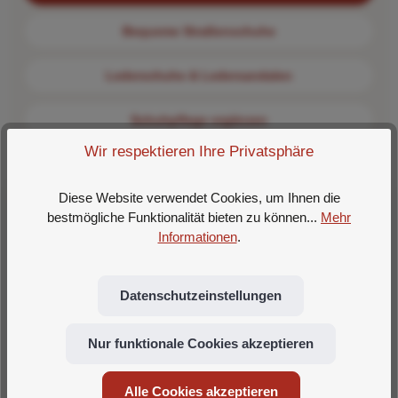
Bequeme Straßenschuhe
Lederschuhe & Ledersandalen
Schuhpflege ergänzen
Wir respektieren Ihre Privatsphäre
Diese Website verwendet Cookies, um Ihnen die
bestmögliche Funktionalität bieten zu können...
Mehr
Informationen
.
Einlegesohle:
Wechselfußbett
Datenschutzeinstellungen
Größe:
36, 37, 38, 39, 40, 41, 42
Nur funktionale Cookies akzeptieren
Innenausstattung:
Alle Cookies akzeptieren